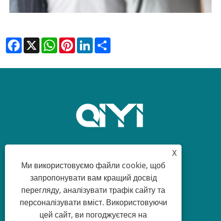
Facebook
X
WhatsApp
Pinterest
LinkedIn
Share
X
+86-18329164616
Ми використовуємо файли cookie, щоб
запропонувати вам кращий досвід
sean@qiyiclothing.com
перегляду, аналізувати трафік сайту та
персоналізувати вміст. Використовуючи
цей сайт, ви погоджуєтеся на